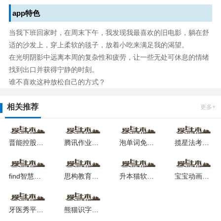
app特色
当我下班回家时，在周末下午，我发现我最喜欢的旧电影，躺在舒
适的沙发上，穿上柔软的毯子，放着小吃来满足我的渴望。
在光明阴影中远离本周的复杂性和疲劳，让一些无处可休息的情绪
找到出口并获得宁静的时刻。
谁不喜欢这种放松自己的方式？
相关推荐
更多+
晋能控股装备制造集团学习成长下载
腾讯作业君安卓版下载安装
泡单词免费版安卓2025下载
揽星法考下载安卓版本
find智慧钢琴最新版2025版安卓版
思构教育软件2025最新安卓下载
升本猫软件安卓版下载2025
宝宝动画屋安卓2025下载
牙医秀平台2025最新下载
熊猫识字乐园APP最新下载2025