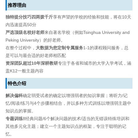
推荐理由
独特提分技巧四两拨千斤
享有声望的学校的经验和技能，将在10天
内迅速提高50分
严选顶级名校好老师
来自著名学校（例如Tsinghua University and
Peking University）的好老师。
在整个过程中，
大数据为您定制专属服务
1-1的课程顾问服务，总
是可以与最合适的好老师相匹配
资深团队超过10年深耕教研
专注于各省和城市的大学入学考试，涵
盖K12一般主题内容
特色介绍
解决偏科
确定弱受试者的确定以增强弱者的知识掌握；将听力/记
忆/阅读/练习与4个步骤相结合，并以多种方式训练以增强弱主题中
知识点的掌握。
专题训练
8经典问题/6个解决问题的技术/适当的无错误特殊培训和
其他多元化主题；建立一个主题知识点的框架，专注于聪明的记
忆。