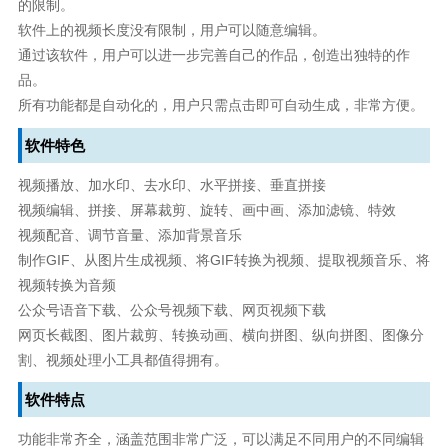
的限制。
软件上的视频长度没有限制，用户可以随意编辑。
通过该软件，用户可以进一步完善自己的作品，创造出独特的作
品。
所有功能都是自动化的，用户只需点击即可自动生成，非常方便。
软件特色
视频播放、加水印、去水印、水平拼接、垂直拼接
视频编辑、拼接、屏幕裁剪、旋转、画中画、添加滤镜、特效
视频配音、调节音量、添加背景音乐
制作GIF、从图片生成视频、将GIF转换为视频、提取视频音乐、将
视频转换为音频
公众号语音下载、公众号视频下载、网页视频下载
网页长截图、图片裁剪、转换动画、横向拼图、纵向拼图、图像分
割、视频处理小工具都值得拥有。
软件特点
功能非常齐全，涵盖范围非常广泛，可以满足不同用户的不同编辑