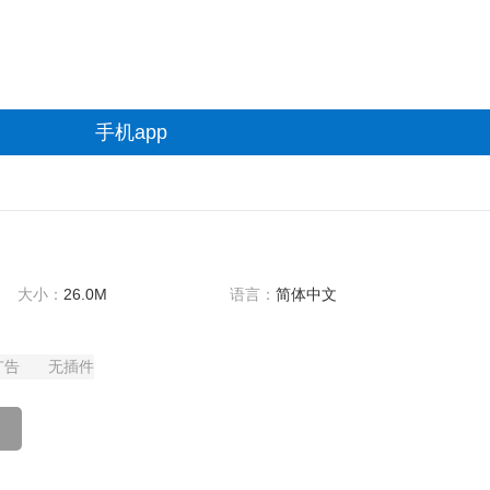
手机app
大小：
26.0M
语言：
简体中文
广告
无插件