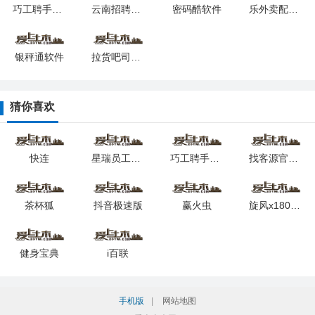
巧工聘手机版
云南招聘网企业招聘版
密码酷软件
乐外卖配送员最新版本
银秤通软件
拉货吧司机版
猜你喜欢
快连
星瑞员工助手最新版本
巧工聘手机版
找客源官方版
茶杯狐
抖音极速版
赢火虫
旋风x180cc加速器
健身宝典
i百联
手机版
|
网站地图