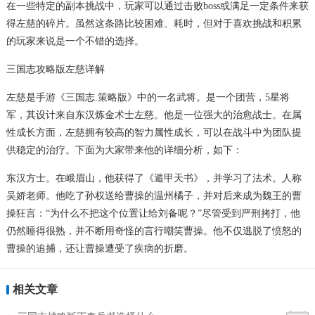
在一些特定的副本挑战中，玩家可以通过击败boss或满足一定条件来获
得左慈的碎片。虽然这条路比较困难、耗时，但对于喜欢挑战和积累
的玩家来说是一个不错的选择。
三国志攻略版左慈详解
左慈是手游《三国志.策略版》中的一名武将。是一个团营，5星将
军，其设计来自东汉炼金术士左慈。他是一位强大的治愈战士。在属
性成长方面，左慈拥有较高的智力属性成长，可以在战斗中为团队提
供稳定的治疗。下面为大家带来他的详细分析，如下：
东汉方士。在峨眉山，他获得了《遁甲天书》，并学习了法术。人称
吴娇老师。他吃了孙权送给曹操的温州橘子，并对后来成为魏王的曹
操狂言：“为什么不把这个位置让给刘备呢？”尽管受到严刑拷打，他
仍然睡得很熟，并不断用奇怪的言行嘲笑曹操。他不仅逃脱了愤怒的
曹操的追捕，还让曹操遭受了疾病的折磨。
相关文章