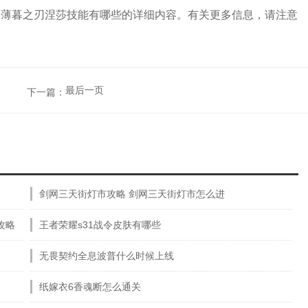
寂薄暮之刃涅莎技能有哪些的详细内容。有关更多信息，请注意
最后一页
下一篇：
剑网三天街灯市攻略 剑网三天街灯市怎么进
攻略
王者荣耀s31战令皮肤有哪些
无畏契约全息波普什么时候上线
纸嫁衣6香魂断怎么通关