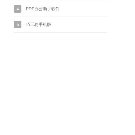
4
PDF办公助手软件
5
巧工聘手机版