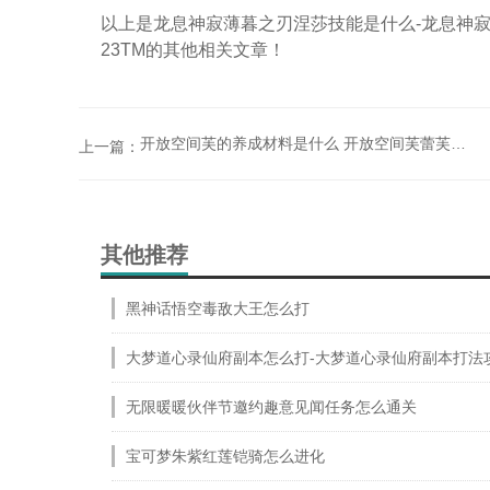
以上是龙息神寂薄暮之刃涅莎技能是什么-龙息神
23TM的其他相关文章！
开放空间芙的养成材料是什么 开放空间芙蕾芙尔养成材料全解析
上一篇：
其他推荐
黑神话悟空毒敌大王怎么打
大梦道心录仙府副本怎么打-大梦道心录仙府副本打法
无限暖暖伙伴节邀约趣意见闻任务怎么通关
宝可梦朱紫红莲铠骑怎么进化