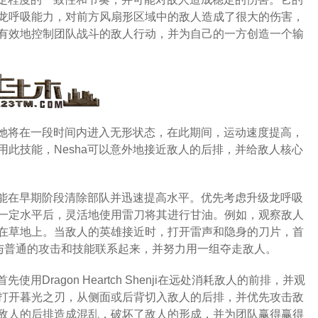
龙呼吸能力，对前方风扇形区域中的敌人造成了很大的伤害，
有效地控制团队战斗的敌人行动，并为自己的一方创造一个输
，她将在一段时间内进入无形状态，在此期间，运动速度提高，
此技能，Nesha可以意外地接近敌人的后排，并给敌人核心
技能在早期阶段清除部队并迅速提高水平。优先考虑升级龙呼吸
一定水平后，灵活地使用雷刀将其进行甘油。例如，观察敌人
在草地上。当敌人的英雄接近时，打开雷声和隐身的刀片，首
，然后迅速与普通的攻击和技能联系起来，并努力用一组夺走敌人。
Dragon Heartch Shenji在远处消耗敌人的前排，并观
打开暮光之刃，从侧面或后背切入敌人的后排，并优先攻击敌
敌人的后排造成混乱，破坏了敌人的形成，并为团队赢得赢得