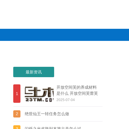
最新资讯
开放空间芙的养成材料
是什么 开放空间芙蕾芙
1
尔养成材料全解析
2025-07-04
2
绝世仙王一转任务怎么做
3
闪烁之光皮肤副本第六关怎么过