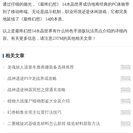
通过仔细的抛光，《最终幻想》 14水晶世界成功地将经典的PC体验带
到了移动终端。无论是战斗机制，职业环境还是休闲游戏，它都完美
地延续了《最终幻想》 14的本质。
以上是最终幻想14水晶世界有什么特色手游版玩法亮点介绍的详细内
容。有关更多信息，请注意23TM的其他相关文章！
相关文章
龙魂旅人波塞冬雅典娜装备选择推荐
09/04
战神遗迹PVP龙战养成攻略
09/04
战神遗迹神器冥想之窟通关攻略
09/04
植物大战僵尸植物图鉴大全及介绍
09/04
幻兽帕鲁全塔主位置打法技巧
09/04
二重螺旋武器锻造材料怎么获得 锻造材料获取方法
09/04