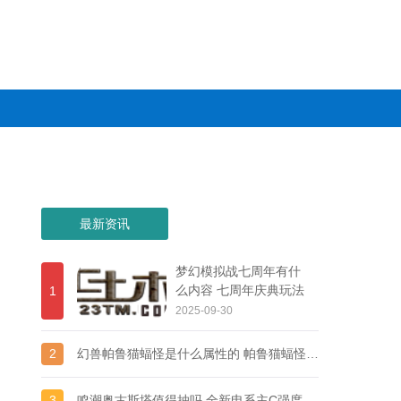
最新资讯
梦幻模拟战七周年有什
么内容 七周年庆典玩法
1
详细介绍
2025-09-30
2
幻兽帕鲁猫蝠怪是什么属性的 帕鲁猫蝠怪详细介绍
3
鸣潮奥古斯塔值得抽吗 全新电系主C强度分析