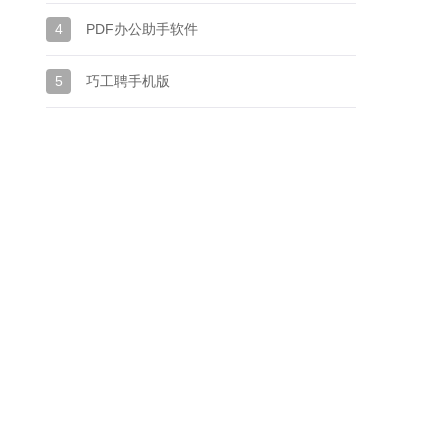
4
PDF办公助手软件
5
巧工聘手机版