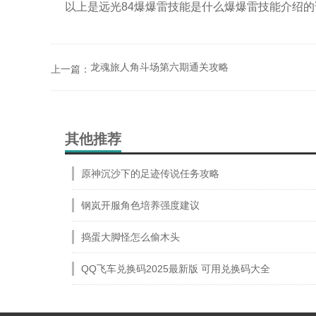
以上是远光84爆爆雷技能是什么爆爆雷技能介绍的
龙魂旅人角斗场第六期通关攻略
上一篇：
其他推荐
原神沉沙下的足迹传说任务攻略
钢岚开服角色培养强度建议
捣蛋大脚怪怎么偷木头
QQ飞车兑换码2025最新版 可用兑换码大全