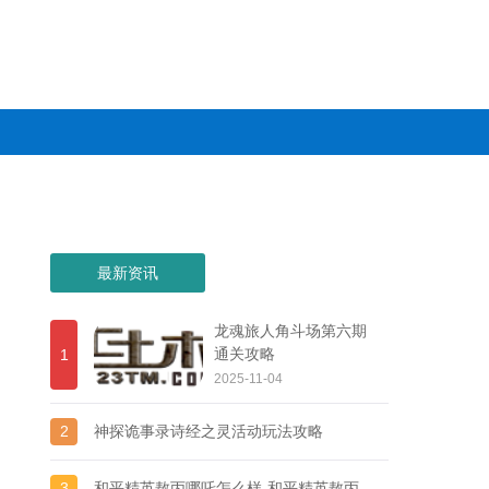
最新资讯
龙魂旅人角斗场第六期
通关攻略
1
2025-11-04
2
神探诡事录诗经之灵活动玩法攻略
3
和平精英敖丙哪吒怎么样-和平精英敖丙哪吒皮肤价格