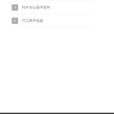
4
PDF办公助手软件
5
巧工聘手机版