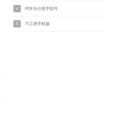
4
PDF办公助手软件
5
巧工聘手机版