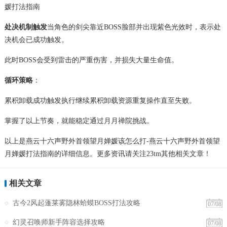
处决机制触发
当角色的剑尖靠近BOSS脸部并出现紫色光效时，表示处
决机会已成功触发。
此时BOSS会受到雷击的严重伤害，并损失大量生命值。
循环策略
：
累积卸载成功触发执行继续累积卸载资源重复操作直至失败。
掌握了以上节奏，就能稳定通过月月禅院挑战。
以上是燕云十六声野外首领望月婵媛该怎么打-燕云十六声野外首领望
月婵媛打法指南的详细信息。更多资讯请关注23tm其他相关文章！
相关文章
古今2风起蓬莱雾隐林蛤蟆BOSS打法攻略
07/08
幻灵召唤师新手阵容选择攻略
07/08