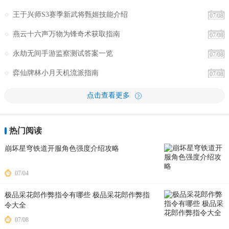
王于兴师S3赛季新武将甄姬技能介绍
07/08
燕云十六声万物为锋奇术获取指南
07/08
永劫无间手游监察测试答案一览
07/08
弈仙牌林小月天机流派指南
07/08
点击查看更多
热门阅读
崩坏星穹铁道开服角色强度介绍攻略
07/04
极品采花郎作弊指令有哪些 极品采花郎作弊指
令大全
07/08