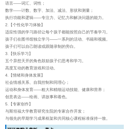
语言——词汇、词性；
数学——计数、数字、加法、减法、形状和测量；
执行功能和逻辑——专注力、记忆力和解决问题的能力。
2.【个性化学习体验】
适应性强的学习路径让每个孩子都能按照自己的节奏学习。
孩子们在图书馆独立学习——一系列的活动、书籍和视频。
孩子们可以自己朗读或跟随录制的旁白。
3.【快乐学习】
五个异想天开的角色鼓励孩子们思考和学习。
高度互动的教育游戏和活动。
4.【情绪和身体发展】
社会情感关系、自我控制和同理心；
运动和身体发育——粗大和精细运动技能、健康和营养；
创意表达——绘画、讲故事和着色。
5.【专家创作】
与斯坦福大学教育研究生院的专家合作开发；
与领先的早期学习成果框架和共同核心课程标准保持一致。