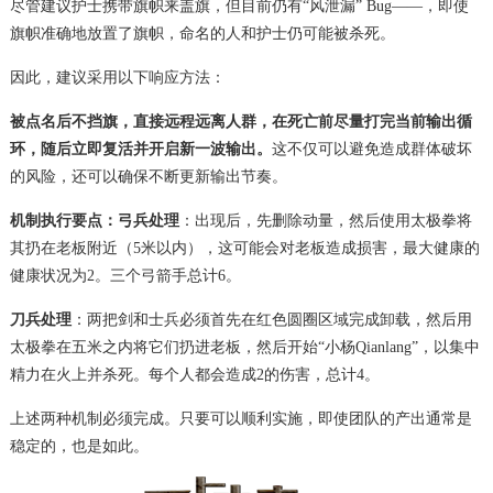
尽管建议护士携带旗帜来盖旗，但目前仍有“风泄漏” Bug——，即使
旗帜准确地放置了旗帜，命名的人和护士仍可能被杀死。
因此，建议采用以下响应方法：
被点名后不挡旗，直接远程远离人群，在死亡前尽量打完当前输出循
环，随后立即复活并开启新一波输出。
这不仅可以避免造成群体破坏
的风险，还可以确保不断更新输出节奏。
机制执行要点：
弓兵处理
：出现后，先删除动量，然后使用太极拳将
其扔在老板附近（5米以内），这可能会对老板造成损害，最大健康的
健康状况为2。三个弓箭手总计6。
刀兵处理
：两把剑和士兵必须首先在红色圆圈区域完成卸载，然后用
太极拳在五米之内将它们扔进老板，然后开始“小杨Qianlang”，以集中
精力在火上并杀死。每个人都会造成2的伤害，总计4。
上述两种机制必须完成。只要可以顺利实施，即使团队的产出通常是
稳定的，也是如此。