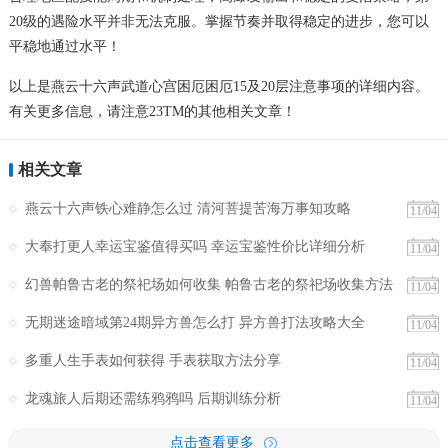
20级的遇险水平并非无法克服。掌握节奏并取得稳定的进步，您可以
平稳地通过水平！
以上是燕云十六声武道心宫困厄困厄15及20层注意事项的详细内容。
有关更多信息，请注意23TM的其他相关文章！
相关文章
燕云十六声铁心难静怎么过 清河菩提苦海万事知攻略
11/04
大奉打更人幸运宝鉴值得买吗 幸运宝鉴性价比详细分析
11/04
幻兽帕鲁古老的祭祀场如何收集 帕鲁古老的祭祀场收集方法
11/04
无期迷途暗域第24期异方兽怎么打 异方兽打法攻略大全
11/04
多重人生手表如何获得 手表获取方法分享
11/04
龙魂旅人后期还需练鸦鸦吗 后期训练分析​
11/04
点击查看更多