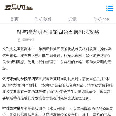
首页
手机软件
资讯
手机app
银与绯光明圣陵第四第五层打法攻略
最新资讯
银飞光之圣墓副本中，第四层和第五层的挑战难度相对较高，操作容
错率较低。稍有失误就可能导致失败。很多玩家对于如何通关这两个
关卡感到困惑。为此，我们整理了一份详细的攻略，帮助大家顺利晋
级。
银与绯光明圣陵第四第五层通关策略
面对扎贡时，需要重点关注“休
息”和“大招”两个机制。 “安息吧”会召唤红色魔水晶，清除它需要莉维
亚和艾斯蒂有一定的基础值；而“大招”会产生大量鼹鼠单位，这就需
要埃斯蒂有足够的爆发伤害才能在时限内完成清怪任务。
推荐阵容搭配
使用仓贝组合（水贝+祖仓）可以显着降低角色的修炼要
求，优化技能释放节奏，从而提高等级的稳定性。其中，最终的苍林