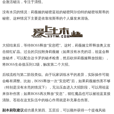
会激活秘法，专注于清怪。
没有水贝的情况：莉薇娅的秘密蓝祖的秘密阿尔伯特的秘密埃斯蒂的
秘密。这种情况下主要是依靠埃斯蒂的个人爆发来清场。
大招结束后，等待BOSS释放“安息吧”。这时，莉薇娅立即释放奥义攻
击猩红矿晶。过去的贝拉附身莉薇娅（如果没有水壳的话，祖蓝会释
放秘术，可以配合达卡罗的秘术检查，然后砍掉莉薇娅释放技能），
将BOSS生命值压到12级，触发第二个大招。
后续流程与第二阶段类似。由于玩家训练水平的差异，实际操作可能
会略有调整。比如，BOSS释放一次“安息吧”后，如果莉薇娅伤害不够
（特别是没有水壳的情况下），无法压血进入大招阶段，可以用祖蓝
来弥补伤害；如果BOSS再次释放“安息”，猩红魔晶也可以被祖蓝直接
清除。苍祖在这支队伍中的核心作用就是补充暴击伤害。
副本刷取建议
成功通关第四、五层后，可以额外获得一个提魂风箱