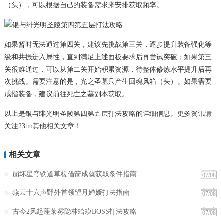
（头），可以根据自己的装备需求来安排获取频率。
如果暂时无法通过第四关，建议先挑战第三关，逐步提升装备强化等
级和共振进入属性，直到满足上述面板要求后再尝试突破；如果第三
关很难通过，可以从第二关开始积累资源，待整体修炼水平提升后再
次挑战。需要注意的是，光之圣墓只产生回魂风箱（头）。如果需要
戒指装备，建议前往死亡之墓副本获取。
以上是银与绯光明圣陵第四第五层打法攻略的详细信息。更多资讯请
关注23tm其他相关文章！
相关文章
崩坏星穹铁道草槎借箭成就获取条件指南
07/08
燕云十六声野外首领望月婵媛打法指南
07/08
古今2风起蓬莱雾隐林蛤蟆BOSS打法攻略
07/08