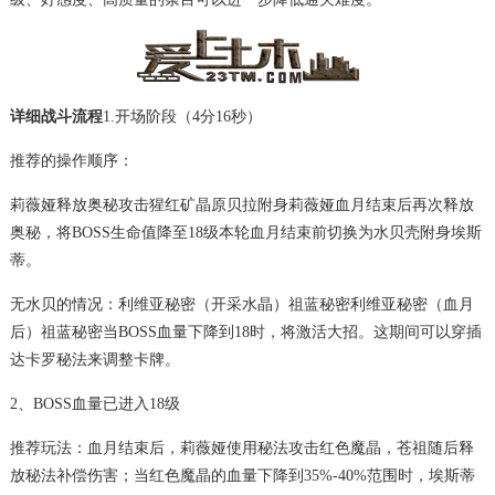
详细战斗流程
1.开场阶段（4分16秒）
推荐的操作顺序：
莉薇娅释放奥秘攻击猩红矿晶原贝拉附身莉薇娅血月结束后再次释放
奥秘，将BOSS生命值降至18级本轮血月结束前切换为水贝壳附身埃斯
蒂。
无水贝的情况：利维亚秘密（开采水晶）祖蓝秘密利维亚秘密（血月
后）祖蓝秘密当BOSS血量下降到18时，将激活大招。这期间可以穿插
达卡罗秘法来调整卡牌。
2、BOSS血量已进入18级
推荐玩法：血月结束后，莉薇娅使用秘法攻击红色魔晶，苍祖随后释
放秘法补偿伤害；当红色魔晶的血量下降到35%-40%范围时，埃斯蒂