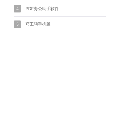
4
PDF办公助手软件
5
巧工聘手机版