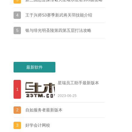
4
王于兴师S3赛季新武将关羽技能介绍
5
银与绯光明圣陵第四第五层打法攻略
最新软件
星瑞员工助手最新版本
1
2023-06-25
2
自如服务者最新版本
3
好学会计网校