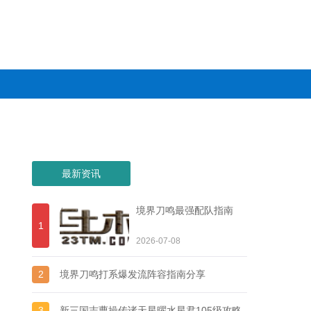
最新资讯
境界刀鸣最强配队指南
1
2026-07-08
2
境界刀鸣打系爆发流阵容指南分享
3
新三国志曹操传诸天星曜水星君105级攻略