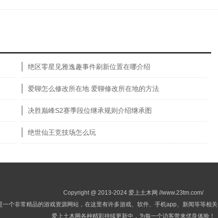
绝区零星见雅逸趣事件刷新位置在哪介绍
爱聊怎么修改所在地 爱聊修改所在地的方法
由
决胜巅峰S2赛季段位继承规则介绍继承图
绝世仙王竞技场怎么玩
Copyright @ 2013-2024 爱上土木网 //www.23tm.com/
是一个非常精品的游戏资源网站，在这里有许多游戏、软件、手机app、新闻等等相
爱上土木网各种精彩持续更新中，为每一个访客带来优良体验！