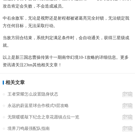
攻击肯定会失败，不会造成减员。
中右余敌军，无论是视野还是射程都被诸葛亮完全封锁，无法锁定我
方任何目标，无法采取行动。
当敌方回合结束，系统判定满足条件时，会自动通关，获得三星级成
就。
以上是新三国志曹操传第十一期南华幻境10-1攻略的详细信息。更多
资讯请关注23tm其他相关文章！
相关文章
王者荣耀怎么设置隐身状态
07/08
永远的蔚蓝星球合作模式9层攻略
07/08
无限暖暖敲下纪念之章花愿镇点位一览
07/08
境界刀鸣最强配队指南
07/08