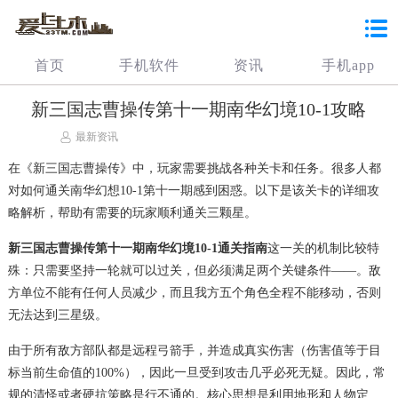
首页
手机软件
资讯
手机app
新三国志曹操传第十一期南华幻境10-1攻略
最新资讯
在《新三国志曹操传》中，玩家需要挑战各种关卡和任务。很多人都
对如何通关南华幻想10-1第十一期感到困惑。以下是该关卡的详细攻
略解析，帮助有需要的玩家顺利通关三颗星。
新三国志曹操传第十一期南华幻境10-1通关指南
这一关的机制比较特
殊：只需要坚持一轮就可以过关，但必须满足两个关键条件——。敌
方单位不能有任何人员减少，而且我方五个角色全程不能移动，否则
无法达到三星级。
由于所有敌方部队都是远程弓箭手，并造成真实伤害（伤害值等于目
标当前生命值的100%），因此一旦受到攻击几乎必死无疑。因此，常
规的清怪或者硬抗策略是行不通的。核心思想是利用地形和人物定