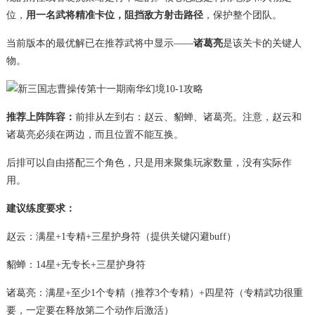
位，
用一名武将精准卡位，阻挡敌方射击路径
，保护整个团队。
当前版本的最优解已在推荐武将中显示——
诸葛亮
是该关卡的关键人
物。
推荐上阵阵容：
前排从左到右：赵云、貂蝉、诸葛亮。注意，赵云和
诸葛亮必须在两边，而且位置不能互换。
后排可以自由搭配三个角色，只是用来聚集玩家数量，没有实际作
用。
建议练度要求：
赵云：满星+1专精+三星护身符（提供关键闪避buff）
貂蝉：14星+无专长+三星护身符
诸葛亮：满星+至少1个专精（推荐3个专精）+四星符（专精武功很重
要，一定要在释放第二个动作后激活）