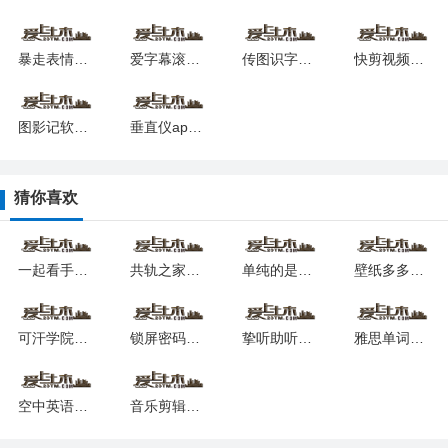
暴走表情包软件最新安卓版本
爱字幕滚动字幕制作软件安卓下载最新版
传图识字专业版软件安卓版
快剪视频软件安卓最新下载安装
图影记软件下载安装安卓版本
垂直仪app2026版安卓版
猜你喜欢
一起看手机版
共轨之家手机版安卓app下载
单纯的是个图片小部件
壁纸多多淘免费下载安装
可汗学院儿童版app官方版
锁屏密码器安卓app下载安装
挚听助听器下载
雅思单词斩app最新版
空中英语app官方下载
音乐剪辑助手免费下载