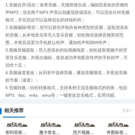
1.音频合并/混合：各类音频，无缝拼接合成，编辑您喜欢的音频铃
声MP3；混合两个MP3 声音以创建混搭或混合，可以混合任何音频
格式，并且您还可以选择混合的持续时间；
2.音频编辑/剪切：您可以剪切并制作各种类型的音频，提取您喜欢
的音频；从本地音乐库导入音乐音频，轻松拖动选择音频剪切范
围，并将其设置为手机默认铃声、通知铃声和闹钟铃声；
3.视频音频提取：导入您喜欢的短视频电影，轻松提取视频中的背
景音乐音频，并再次编辑，使其成为带有配音铃声的手机铃声，可
玩性十足；
4.音频速度更改：从列表中选择音频，播放音频预览，并更改音频
的节奏（速度）；
5.音频转换：轻松转换格式，支持各种主流音频格式的转换，包括
MP3、flac、m4a、wma等；一键更改音乐格式，实用功能。
相关推荐
更多+
密码管家软件最新版下载
魔卡签名设计下载2026版
照片视频压缩软件2026最新版下载
奔图标签打印安卓最新下载安装